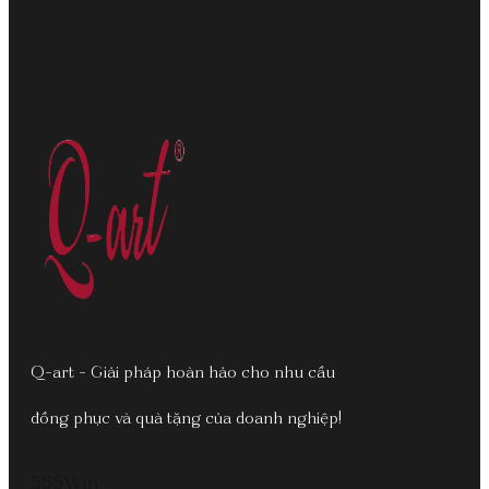
Q-art - Giải pháp hoàn hảo cho nhu cầu
đồng phục và quà tặng của doanh nghiệp!
555Win