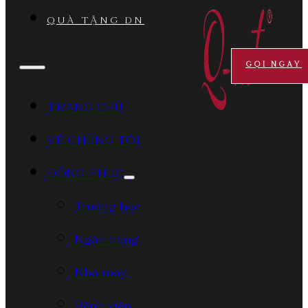
QUÀ TẶNG DN
GỌI NGAY
TRANG CHỦ
VỀ CHÚNG TÔI
ĐỒNG PHỤC
Trường học
Ngân hàng
Nhà máy