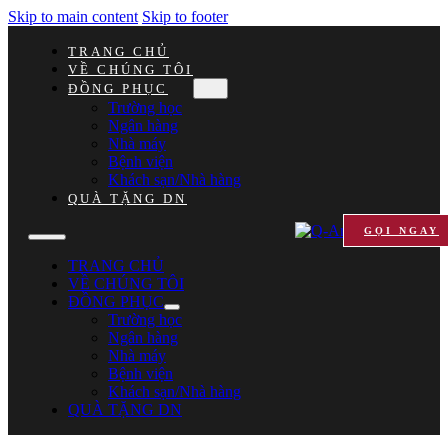
Skip to main content
Skip to footer
TRANG CHỦ
VỀ CHÚNG TÔI
ĐỒNG PHỤC
Trường học
Ngân hàng
Nhà máy
Bệnh viện
Khách sạn/Nhà hàng
QUÀ TẶNG DN
GỌI NGAY
TRANG CHỦ
VỀ CHÚNG TÔI
ĐỒNG PHỤC
Trường học
Ngân hàng
Nhà máy
Bệnh viện
Khách sạn/Nhà hàng
QUÀ TẶNG DN