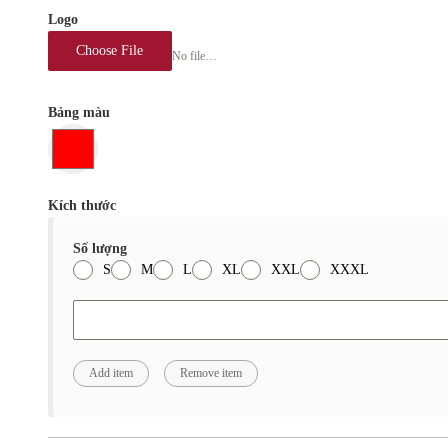
Logo
Choose File
No file chosen
Bảng màu
Kích thước
Số lượng
S
M
L
XL
XXL
XXXL