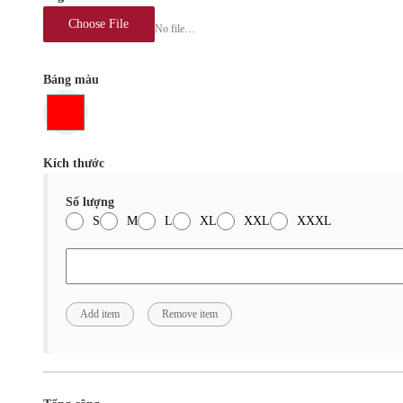
Choose File
No file chosen
Bảng màu
Kích thước
Số lượng
S
M
L
XL
XXL
XXXL