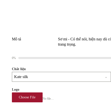
Mô tả
Sơ mi - Có thể nói, hiện nay dù c
trang trọng.
0%
Chất liệu
Kate silk
Logo
Choose File
No file chosen