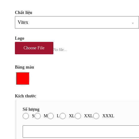
Chất liệu
Vitex
Logo
Choose File
No file chosen
Bảng màu
Kích thước
Số lượng
S
M
L
XL
XXL
XXXL