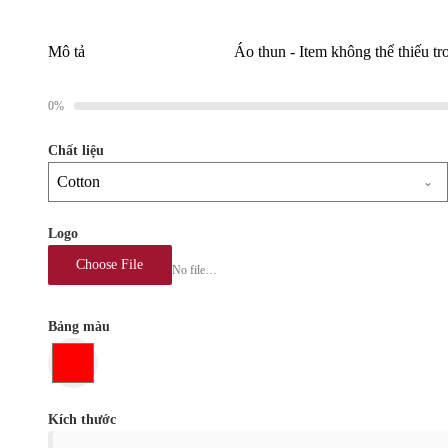
Mô tả
Áo thun - Item không thể thiếu tr
0%
Chất liệu
Cotton
Logo
Choose File
No file chosen
Bảng màu
Kích thước