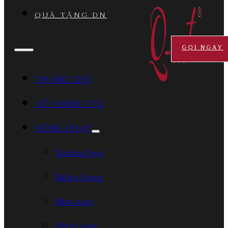
QUÀ TẶNG DN
GỌI NGAY
TRANG CHỦ
VỀ CHÚNG TÔI
ĐỒNG PHỤC
Trường học
Ngân hàng
Nhà máy