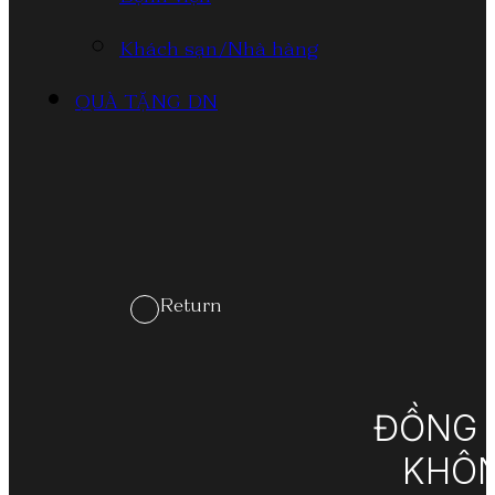
Bệnh viện
Khách sạn/Nhà hàng
QUÀ TẶNG DN
Return
ĐỒNG 
KHÔN