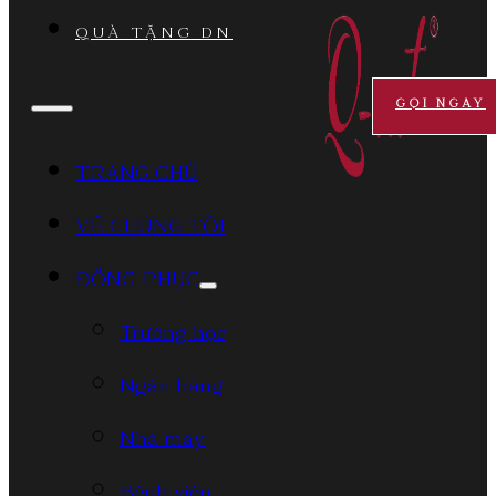
QUÀ TẶNG DN
GỌI NGAY
TRANG CHỦ
VỀ CHÚNG TÔI
ĐỒNG PHỤC
Trường học
Ngân hàng
Nhà máy